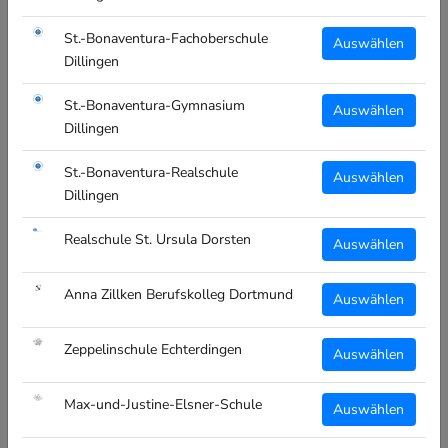
St.-Bonaventura-Fachoberschule
Auswählen
Dillingen
CLIQUE PRESTIGE TOILET
CLIQUE PRESTIGE
CASE - KULTURBEUTEL -
BRIEFCASE -
St.-Bonaventura-Gymnasium
STARKE SCHULE
LAPTOPTASCHE - STARKE
Auswählen
ODELZHAUSEN - LOGO
SCHULE ODELZHAUSEN -
Dillingen
WEISS
LOGO SCHWARZ
€17,99
€27,99
St.-Bonaventura-Realschule
Auswählen
Dillingen
PERSONALISIERBAR
PERSONALISIERBAR
Realschule St. Ursula Dorsten
Auswählen
Anna Zillken Berufskolleg Dortmund
Auswählen
Zeppelinschule Echterdingen
Auswählen
CLIQUE PRESTIGE
CLIQUE PRESTIGE
DUFFLEBAG -
BACKPACK - STARKE
Max-und-Justine-Elsner-Schule
SPORTTASCHE - STARKE
SCHULE ODELZHAUSEN -
Auswählen
SCHULE ODELZHAUSEN -
LOGO SCHWARZ
LOGO SCHWARZ
€31,99