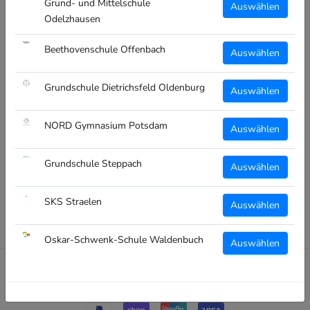
Grund- und Mittelschule
Datenschutz
Auswählen
Odelzhausen
Kontakt
Impressum
Beethovenschule Offenbach
Auswählen
Versand
Grundschule Dietrichsfeld Oldenburg
Auswählen
Widerruf
NORD Gymnasium Potsdam
Auswählen
Translation
EUR€
Grundschule Steppach
Auswählen
missing:
de.footer.general.currency
© SCHOOLTEXTIL.DE
SKS Straelen
Powered by HASH-COM GmbH
Auswählen
Oskar-Schwenk-Schule Waldenbuch
Auswählen