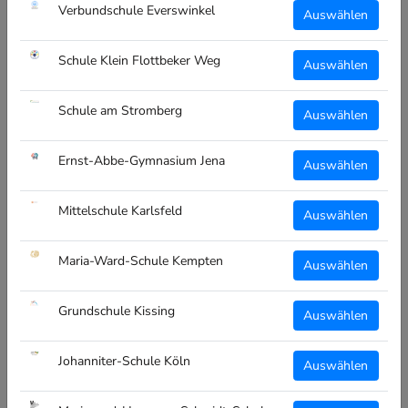
€29,99
Verbundschule Everswinkel
Auswählen
Schule Klein Flottbeker Weg
Auswählen
PERSONALISIERBAR
PERSONALISIERBAR
Schule am Stromberg
Auswählen
Ernst-Abbe-Gymnasium Jena
Auswählen
CT GYMBAG - WEISS - S
CLIQUE PRESTIGE
Mittelschule Karlsfeld
Auswählen
TARKE SCHULE O
BACKPACK - STARKE
DELZHAUSEN
SCHULE ODELZHAUSEN -
LOGO WEISS
€12,95
Maria-Ward-Schule Kempten
€31,99
Auswählen
Grundschule Kissing
Auswählen
PERSONALISIERBAR
PERSONALISIERBAR
Johanniter-Schule Köln
Auswählen