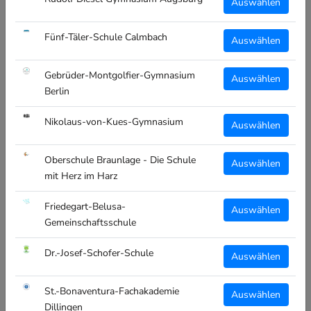
Auswählen
€14,99
€14,99
Fünf-Täler-Schule Calmbach
Auswählen
PERSONALISIERBAR
PERSONALISIERBAR
Gebrüder-Montgolfier-Gymnasium
Auswählen
Berlin
Nikolaus-von-Kues-Gymnasium
Auswählen
Oberschule Braunlage - Die Schule
CT GYMBAG - NATUR -
CLIQUE PRESTIGE TOILET
Auswählen
STARKE SCHULE
CASE - KULTURBEUTEL -
mit Herz im Harz
ODELZHAUSEN
STARKE SCHULE
ODELZHAUSEN - LOGO
€14,99
SCHWARZ
Friedegart-Belusa-
Auswählen
€17,99
Gemeinschaftsschule
Dr.-Josef-Schofer-Schule
Auswählen
PERSONALISIERBAR
PERSONALISIERBAR
St.-Bonaventura-Fachakademie
Auswählen
Dillingen