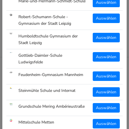
Marie-und-Hermann-Schmidt-Schule
Auswählen
Robert-Schumann-Schule -
Auswählen
CLIQUE PRESTIGE
CLIQUE PRESTIGE
DUFFLEBAG -
BRIEFCASE -
Gymnasium der Stadt Leipzig
SPORTTASCHE - STARKE
LAPTOPTASCHE - STARKE
SCHULE ODELZHAUSEN -
SCHULE ODELZHAUSEN -
LOGO WEISS
LOGO WEISS
Humboldtschule Gymnasium der
Auswählen
€29,99
€27,99
Stadt Leipzig
Gottlieb-Daimler-Schule
Auswählen
Ludwigsfelde
DEINE SCHULE - DEIN SCHULSHOP
Feudenheim-Gymnasium Mannheim
Auswählen
Die individuelle Onlineshop-Lösung für deine Schule!
Steinmühle Schule und Internat
Auswählen
Personalisierbare Bekleidung oder bedruckte Artikel schon ab
einem Artikel!
Grundschule Mering Ambérieustraße
Auswählen
Und deine Schulkasse profitiert auch davon!
Mittelschule Metten
Auswählen