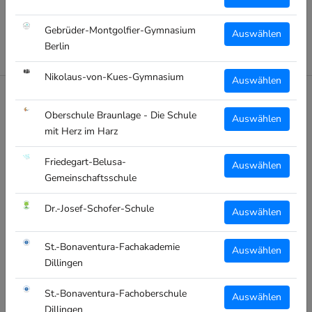
Gebrüder-Montgolfier-Gymnasium
Auswählen
Berlin
Nikolaus-von-Kues-Gymnasium
Auswählen
DEINE SCHULE - DEIN SCHULSHOP
Oberschule Braunlage - Die Schule
Auswählen
Die individuelle Onlineshop-Lösung für deine Schule!
mit Herz im Harz
Friedegart-Belusa-
Personalisierbare Bekleidung oder bedruckte Artikel schon ab
Auswählen
Gemeinschaftsschule
einem Artikel!
Dr.-Josef-Schofer-Schule
Und deine Schulkasse profitiert auch davon!
Auswählen
St.-Bonaventura-Fachakademie
Auswählen
WARUM FÜR SCHOOLTEXTIL.DE ENTSCHEIDEN?
Dillingen
Hierfür fallen für die Schule keine Kosten an. Pro verkauftem
St.-Bonaventura-Fachoberschule
Auswählen
Artikel erhält der Elternbeirat, die SMV oder die Schule eine
Dillingen