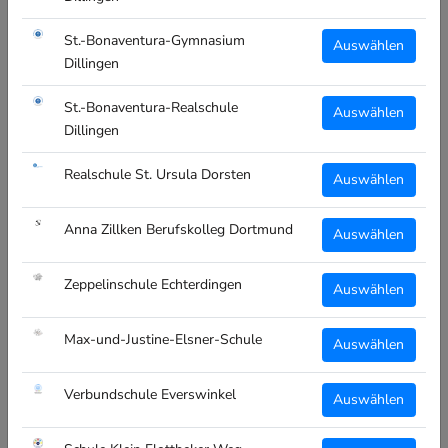
vorher vereinbarte Rückvergütung. Diese Einnahme kann dann
wieder in Projekte für die Schüler:innen investiert werden.
St.-Bonaventura-Gymnasium
Auswählen
Dillingen
WAS BIETET SCHOOLTEXTIL.DE ALLES?
St.-Bonaventura-Realschule
Auswählen
Dillingen
www.schooltextil.de
bietet neben den Produkten im Shop auch
einen individuellen Service: Ob ein Logo erstellt werden soll,
Realschule St. Ursula Dorsten
spezielle Kollektionen für die SMV oder Abi-Jahrgänge benötigt
Auswählen
werden oder Wünsche in Bezug auf neue Produkte da sind –
wenden Sie sich mit Ihrer Anfrage an
anfrage@schooltextil.de
.
Anna Zillken Berufskolleg Dortmund
Auswählen
Zeppelinschule Echterdingen
Auswählen
RECHTLICHES
AGB
Max-und-Justine-Elsner-Schule
Auswählen
Datenschutz
Verbundschule Everswinkel
Kontakt
Auswählen
Impressum