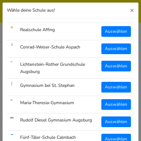
Zum
>>> FÜR EIN GEMEINSAMES WIR GEFÜHL AN SCHULEN –
×
Wähle deine Schule aus!
Inhalt
EINFACH UND UNKOMPLIZIERT ERHALTEN SIE IHREN
EIGENEN SCHULSHOP. <<<
wechseln
Realschule Affing
Auswählen
Conrad-Weiser-Schule Aspach
Auswählen
ZUM ONLINE-SHOP
Lichtenstein-Rother Grundschule
Auswählen
Augsburg
Gymnasium bei St. Stephan
Auswählen
Maria-Theresia-Gymnasium
Auswählen
WARENKORB LEER
Rudolf Diesel Gymnasium Augsburg
Auswählen
SEHEN SIE SICH UNSERE PRODUKTE AN
Fünf-Täler-Schule Calmbach
Auswählen